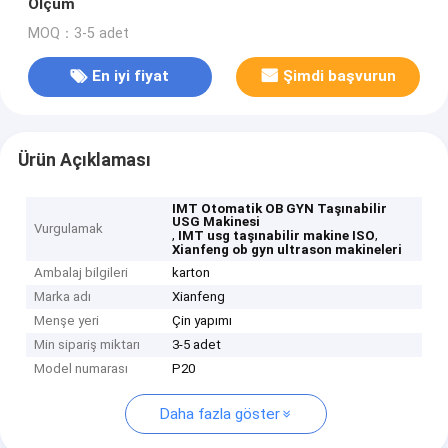
Ölçüm
MOQ：3-5 adet
En iyi fiyat
Şimdi başvurun
Ürün Açıklaması
IMT Otomatik OB GYN Taşınabilir
USG Makinesi
Vurgulamak
,
,
IMT usg taşınabilir makine ISO
Xianfeng ob gyn ultrason makineleri
Ambalaj bilgileri
karton
Marka adı
Xianfeng
Menşe yeri
Çin yapımı
Min sipariş miktarı
3-5 adet
Model numarası
P20
Daha fazla göster