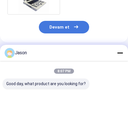
Devam et
Önerilen Ürünler
Jason
8:07 PM
Good day, what product are you looking for?
Li Pil 3000MAH
Xianfeng Mobil
CE USG Dizüst
Taşınabilir Teşhis
Taşınabilir USG
Bilgisayar Siy
Ultrason Sistemi
Makine Tarayıcı
Beyaz Ultraso
USG TGC Kontrolü
Ekipmanı PAL USB
Makinesi mobi
12.1 İnç
Arayüzü
Video Çıkışı
En iyi fiyat
En iyi fiyat
En iyi fiy